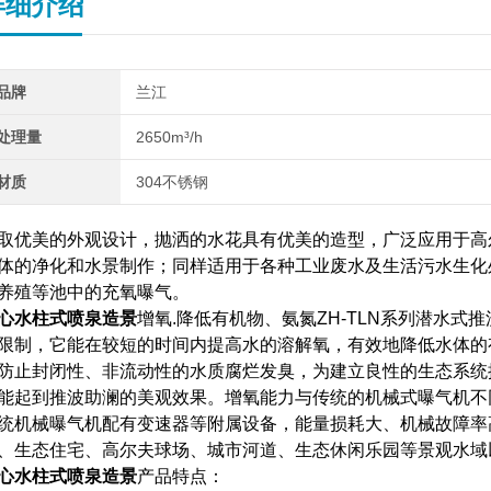
详细介绍
品牌
兰江
处理量
2650m³/h
材质
304不锈钢
取优美的外观设计，抛洒的水花具有优美的造型，广泛应用于高
体的净化和水景制作；同样适用于各种工业废水及生活污水生化
养殖等池中的充氧曝气。
心水柱式喷泉造景
增氧.降低有机物、氨氮ZH-TLN系列潜水式
限制，它能在较短的时间内提高水的溶解氧，有效地降低水体的
防止封闭性、非流动性的水质腐烂发臭，为建立良性的生态系统提
能起到推波助澜的美观效果。增氧能力与传统的机械式曝气机不
统机械曝气机配有变速器等附属设备，能量损耗大、机械故障率
、生态住宅、高尔夫球场、城市河道、生态休闲乐园等景观水域
心水柱式喷泉造景
产品特点：