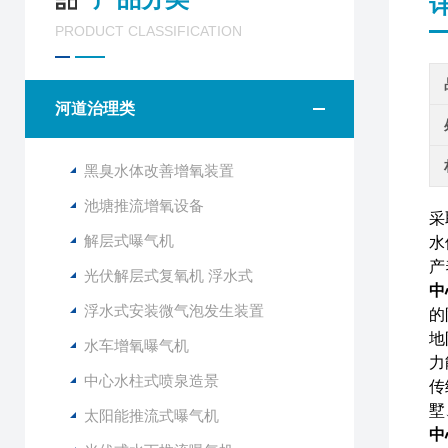
PRODUCT CLASSIFICATION
河道治理类
黑臭水体改善增氧装置
池塘推流增氧设备
采
解层式曝气机
水
产
光伏解层式复氧机 浮水式
中
浮水式安装微气泡发生装置
的
地
水车增氧曝气机
力
中心水柱式喷泉造景
传
墅
太阳能推流式曝气机
中