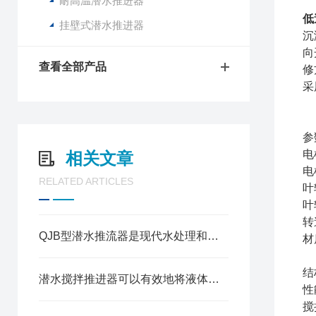
耐高温潜水推进器
低
挂壁式潜水推进器
沉
向
查看全部产品
修
采
参
电
相关文章
电
RELATED ARTICLES
叶
叶
转
QJB型潜水推流器是现代水处理和水生态维护的重要工具
材质
结
潜水搅拌推进器可以有效地将液体中的固体颗粒和气体均匀搅拌
性
搅