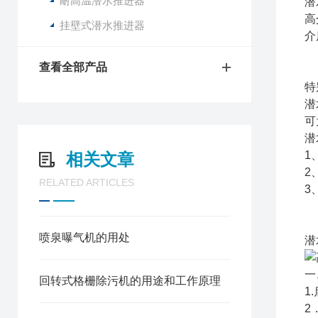
耐高温潜水推进器
潜
高
挂壁式潜水推进器
介
查看全部产品
特
潜
可
潜
1
相关文章
2
RELATED ARTICLES
3
做
喷泉曝气机的用处
潜
一
回转式格栅除污机的用途和工作原理
1
2