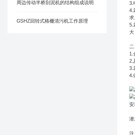
周边传动半桥刮泥机的结构组成说明
3
4
求
GSHZ回转式格栅清污机工作原理
5
大
二
1
2
3
4
安
潜
注