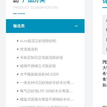
PRODUCT CLASSIFICATION
输送类
xLcs旋流沉砂池除砂机
绞龙输送机
非标定制沉淀池旋流除砂器
污
碳钢不锈钢立式除砂器
大
各
水平螺旋输送机WLS320
食
一体化钟式沉砂池砂水砂水分离器LSSF-260
如
曝气沉砂池LSF-320砂水分离器技术说明
螺旋式固液分离器不锈钢砂水分离设备