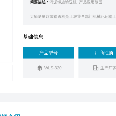
简要描述：
污泥螺旋输送机· 产品应用范围
大输送量煤灰输送机是工农业各部门机械化运输
围很广。适用于各行业，如建材、化工、电力、
物料，如煤、灰、渣、水泥、粮食等，物料温度小
基础信息
产品型号
厂商性质
WLS-320
生产厂