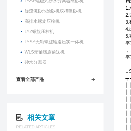
LSSF螺旋式砂水分离器除砂机
污
1
旋流沉砂池除砂机双槽吸砂机
2
高排水螺旋压榨机
3
4
LYZ螺旋压榨机
5
LYSY无轴螺旋输送压实一体机
平
，
WLS无轴螺旋输送机
平
砂水分离器
L 
┬ 
查看全部产品
│ 
│ 
│
│
│ 
相关文章
│
RELATED ARTICLES
│ 