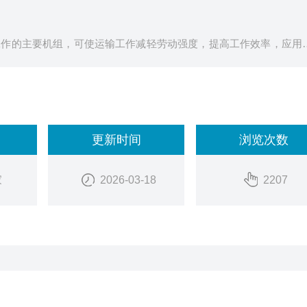
工作的主要机组，可使运输工作减轻劳动强度，提高工作效率，应用
冶金、煤炭、粮食等行业，适用于水平或倾斜输送粉状、粒状和小块
于200℃。螺旋机不适于输送易变质的、粘性大的、易结块的物料。
更新时间
浏览次数
家
2026-03-18
2207