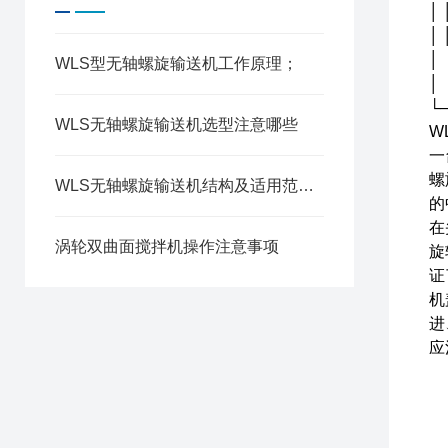
│
│
│
WLS型无轴螺旋输送机工作原理；
│
└
WLS无轴螺旋输送机选型注意哪些
W
一
螺
WLS无轴螺旋输送机结构及适用范围：
的
在
涡轮双曲面搅拌机操作注意事项
旋
证
机
进
应