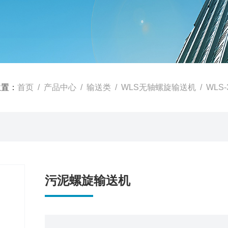
位置：
首页
/
产品中心
/
输送类
/
WLS无轴螺旋输送机
/ WLS
污泥螺旋输送机