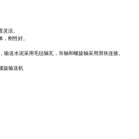
置灵活。
体，刚性好。
，输送水泥采用毛毡轴瓦，吊轴和螺旋轴采用滑块连接。