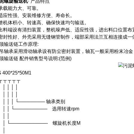
泥螺旋输送机
· 产品特点
.承载能力大、可靠。
.适应性强、安装维修方便、寿命长。
.整机体积小、转速高、确保快速均匀输送。
.出料端设有清扫装置，整机噪声低、适应性强，进出料口位置布
.密封性好、外壳采用无缝钢管制作，端部采用法兰互相连接成一
顶输送链工作原理:
吊轴承采用滑动轴承设有防尘密封装置，轴瓦一般采用粉末冶金
顶输送链 配件销售型号说明:(范例)
S 400*25*50M1
┬ ┬ ┬ ┬ ┬
│ │ │ │ │
│ │ │ │ │
 │ │ │ │ └──────── 轴承类别
 │ │ │ └────────── 选用转速rpm
│ │ │
 │ │ └───────────- 螺旋机长度M
│ │