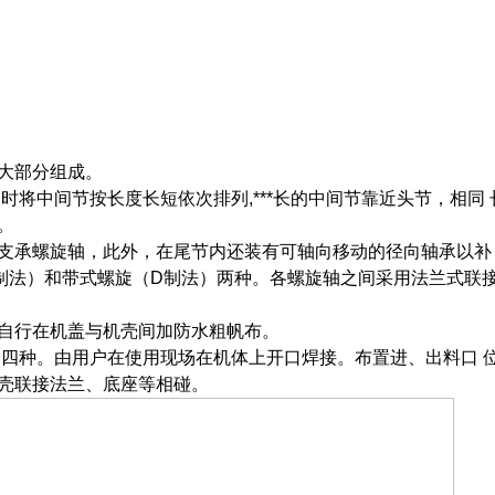
大部分组成。
将中间节按长度长短依次排列,***长的中间节靠近头节，相同 
。
支承螺旋轴，此外，在尾节内还装有可轴向移动的径向轴承以补
制法）和带式螺旋（D制法）两种。各螺旋轴之间采用法兰式联接
自行在机盖与机壳间加防水粗帆布。
口四种。由用户在使用现场在机体上开口焊接。布置进、出料口 
壳联接法兰、底座等相碰。