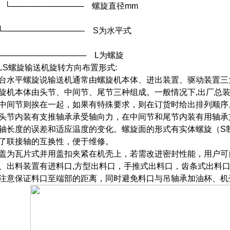
 │ └───────────── 螺旋直径mm
 │
 └──────────────- S为水平式
──────────────── L为螺旋
LS螺旋输送机旋转方向布置形式:
台水平螺旋说输送机通常由螺旋机本体、进出装置、驱动装置三
旋机本体由头节、中间节、尾节三种组成。一般情况下,出厂总装时
中间节则挨在一起，如果有特殊要求，则在订货时给出排列顺序
头节内装有支推轴承承受轴向力，在中间节和尾节内装有用轴承
轴长度的误差和适应温度的变化。螺旋面的形式有实体螺旋（S
了联接轴的互换性，便于维修。
盖为瓦片式并用盖扣夹紧在机壳上，若需改进密封性能，用户可
、出料装置有进料口,方型出料口，手推式出料口，齿条式出料
注意保证料口至端部的距离，同时避免料口与吊轴承加油杯、机