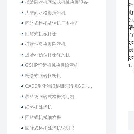
捞渣除污机回转式机械格栅设备
耙
电
大型雨水格栅清污机
过
回转式格栅清污机厂家生产
液
回转式机械格栅
有
水
打捞垃圾格栅除污机
设
过滤不锈钢格栅除污机
水
订
GSHP耙齿机械格栅除污机
订
栅条式回转格栅机
CASS生化池细格栅除污机GSHZ-1000
养殖场回转式格栅清污机
细格栅除污机
回转式机械细格栅
回转式格栅除污机说明书