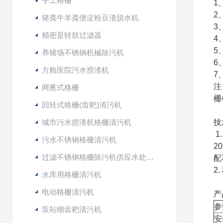
手工格栅
1
2
猪粪牛羊粪便淀粉豆渣脱水机
3
精密是转鼓过滤器
4
5
养猪场不锈钢机械除污机
6
方舱医院污水捞渣机
7
注
网蓖式格栅
栅
回转式格栅(齿耙)清污机
城市污水捞渣机格栅清污机
技
1
污水不锈钢格栅清污机
2
过滤不锈钢格栅除污机供应水处理设备
配
2
水库用格栅清污机
电动格栅清污机
产
参
泵站细齿耙清污机
安