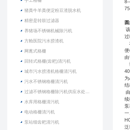
手工格栅
8
7
猪粪牛羊粪便淀粉豆渣脱水机
精密是转鼓过滤器
圆
该
养猪场不锈钢机械除污机
过
方舱医院污水捞渣机
本
便
网蓖式格栅
由
回转式格栅(齿耙)清污机
设
城市污水捞渣机格栅清污机
4
为
污水不锈钢格栅清污机
结
过滤不锈钢格栅除污机供应水处理设备
由
续
水库用格栅清污机
泵
电动格栅清污机
一
H
泵站细齿耙清污机
泛