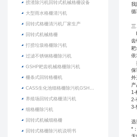
捞渣除污机回转式机械格栅设备
我
循
大型雨水格栅清污机
回转式格栅清污机厂家生产
三
H
回转式机械格栅
齿
打捞垃圾格栅除污机
耙
依
过滤不锈钢格栅除污机
按
GSHP耙齿机械格栅除污机
保
栅条式回转格栅机
外
产
CASS生化池细格栅除污机GSHZ-1000
1
养殖场回转式格栅清污机
2
3
细格栅除污机
回转式机械细格栅
选
*
回转式格栅除污机说明书
无