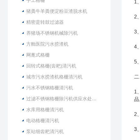
手工格栅
1
猪粪牛羊粪便淀粉豆渣脱水机
2
精密是转鼓过滤器
3
养猪场不锈钢机械除污机
方舱医院污水捞渣机
4
网蓖式格栅
5
回转式格栅(齿耙)清污机
城市污水捞渣机格栅清污机
二
污水不锈钢格栅清污机
1
过滤不锈钢格栅除污机供应水处理设备
品
水库用格栅清污机
2
电动格栅清污机
3
泵站细齿耙清污机