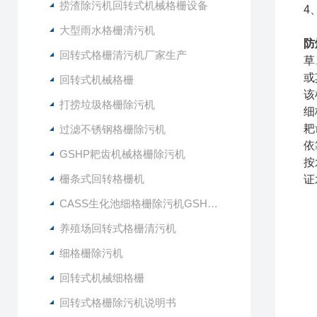
捞渣除污机回转式机械格栅设备
4
大型雨水格栅清污机
防
回转式格栅清污机厂家生产
草
或
回转式机械格栅
该
打捞垃圾格栅除污机
细
耙
过滤不锈钢格栅除污机
依
GSHP耙齿机械格栅除污机
按
栅条式回转格栅机
证
CASS生化池细格栅除污机GSHZ-1000
养殖场回转式格栅清污机
细格栅除污机
回转式机械细格栅
回转式格栅除污机说明书