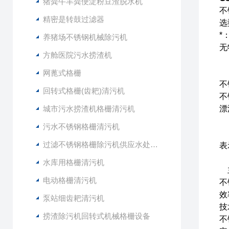
猪粪牛羊粪便淀粉豆渣脱水机
不
精密是转鼓过滤器
选
*
养猪场不锈钢机械除污机
无
方舱医院污水捞渣机
网蓖式格栅
不
回转式格栅(齿耙)清污机
不
城市污水捞渣机格栅清污机
漂
污水不锈钢格栅清污机
过滤不锈钢格栅除污机供应水处理设备
表
水库用格栅清污机
电动格栅清污机
不
效
泵站细齿耙清污机
技
捞渣除污机回转式机械格栅设备
不