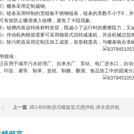
2）栅条采用定制扁钢。
3）链条采用特制的宽链板不锈钢链条，链条的系数不小于6，
可有效防止栅渣缠入链槽，避免了卡阻现象。
4）链槽内装设特殊材料垫层，既减小了运行时的磨擦阻力，又
5）传动机构根据需要可采用轴装式回转减速机，并设机械过扭
6）除污耙齿采用定制压加工成形，齿形精度高，与栅条啮合准确
用领域：
泛应用于城市污水处理厂、自来水厂、泵站、电厂进水口，自动
、印染、屠宰、制革、造纸、制糖、酿酒、食品加工中的固液分
上一篇
JBJ-600推进式螺旋桨式搅拌机 潜水搅拌机