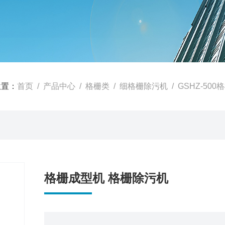
位置：
首页
/
产品中心
/
格栅类
/
细格栅除污机
/ GSHZ-50
格栅成型机 格栅除污机