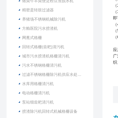
猪粪牛羊粪便淀粉豆渣脱水机
（
精密是转鼓过滤器
（
即
养猪场不锈钢机械除污机
（
方舱医院污水捞渣机
（
（
网蓖式格栅
回转式格栅(齿耙)清污机
应
城市污水捞渣机格栅清污机
广
织
污水不锈钢格栅清污机
过滤不锈钢格栅除污机供应水处理设备
水库用格栅清污机
电动格栅清污机
泵站细齿耙清污机
捞渣除污机回转式机械格栅设备