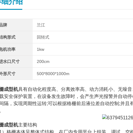
详细介绍
品牌
兰江
结构形式
回转式
电机功率
1kw
进水口尺寸
200cm
外形尺寸
500*8000*1000m
栅成型机
具有自动化程度高、分离效率高、动力消耗小、无噪音
载安全保护装置，在设备发生故障时，会产生声光报警并自动停
间隔，实现周期性运转;可以根据格栅前后液位差自动控制;并
。
栅成型机
主要结构
1）格栅本体呈整体式结构，在厂内专用平台上组装、调试，空