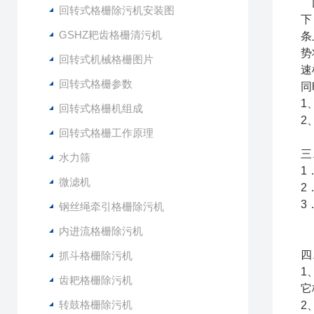
回
回转式格栅除污机安装图
下
GSHZ耙齿格栅清污机
条
势
回转式机械格栅图片
速
回转式格栅参数
同
1
回转式格栅机组成
2
回转式格栅工作原理
三
水力筛
1
微滤机
2
3
钢丝绳牵引格栅除污机
内进流格栅除污机
四
抓斗格栅除污机
1
齿耙格栅除污机
它
转鼓格栅除污机
2