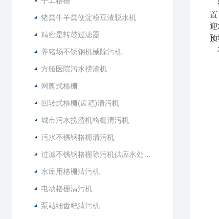
手工格栅
鉴
置
猪粪牛羊粪便淀粉豆渣脱水机
迎
精密是转鼓过滤器
预
本
养猪场不锈钢机械除污机
方舱医院污水捞渣机
网蓖式格栅
回转式格栅(齿耙)清污机
城市污水捞渣机格栅清污机
污水不锈钢格栅清污机
过滤不锈钢格栅除污机供应水处理设备
水库用格栅清污机
电动格栅清污机
泵站细齿耙清污机