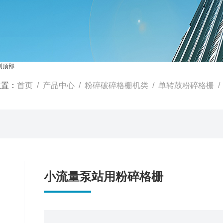
到顶部
位置：
首页
/
产品中心
/
粉碎破碎格栅机类
/
单转鼓粉碎格栅
/
小流量泵站用粉碎格栅