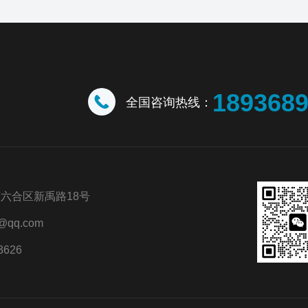
189368
全国咨询热线：
六合区新禹路18号
@qq.com
3626