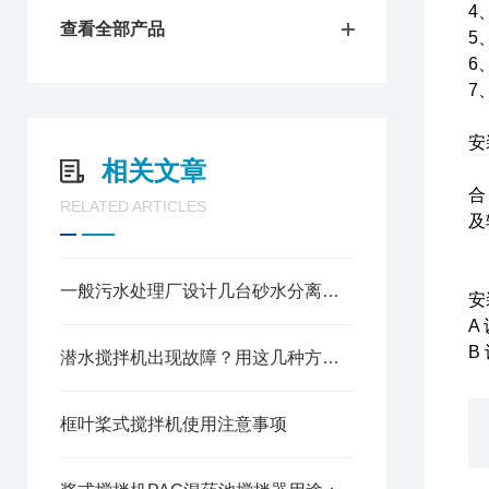
4
查看全部产品
5
6
7
安
相关文章
污
合
RELATED ARTICLES
及
将
一般污水处理厂设计几台砂水分离器，原因是什么？
安
A
B
潜水搅拌机出现故障？用这几种方法依次排查
框叶桨式搅拌机使用注意事项