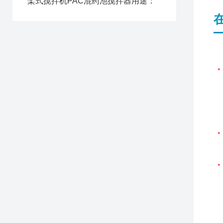
桨式搅拌机PAC混药池搅拌器用途：