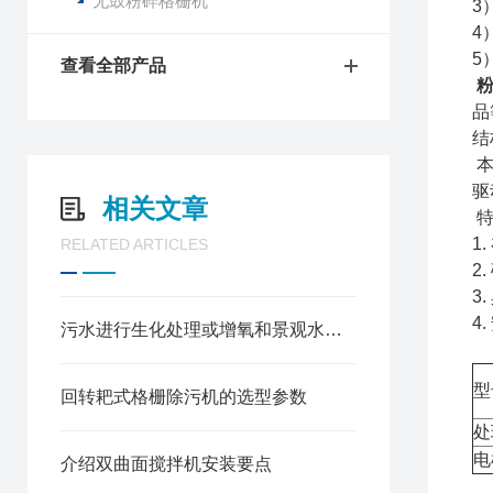
无鼓粉碎格栅机
3
4
5
查看全部产品
品
结
本
驱
相关文章
特
1
RELATED ARTICLES
2
3
4
污水进行生化处理或增氧和景观水养护的“潜水曝气机”
型
回转耙式格栅除污机的选型参数
处
电
介绍双曲面搅拌机安装要点