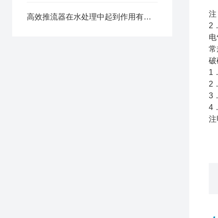
注
高效推流器在水处理中起到作用有哪些？
2
电
常
破
1
2
3
4
注