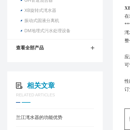
GH管道混合器
X
XB旋转式滗水器
在
振动式固液分离机
*
DM地埋式污水处理设备
滗
整
查看全部产品
应
可
性
相关文章
订
RELATED ARTICLES
兰江滗水器的功能优势