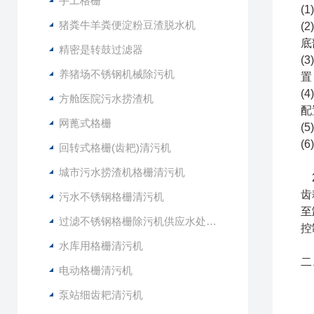
手工格栅
(
猪粪牛羊粪便淀粉豆渣脱水机
(
底
精密是转鼓过滤器
(
养猪场不锈钢机械除污机
置
(
方舱医院污水捞渣机
配
网蓖式格栅
(
(
回转式格栅(齿耙)清污机
城市污水捞渣机格栅清污机
2
齿
污水不锈钢格栅清污机
至
过滤不锈钢格栅除污机供应水处理设备
控
水库用格栅清污机
二
电动格栅清污机
泵站细齿耙清污机