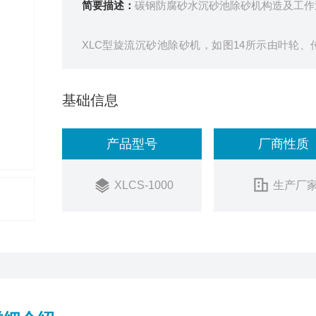
简要描述：
碳钢防腐砂水沉砂池除砂机构造及工作
XLC型旋流沉砂池除砂机，如图14所示由叶轮
中，形成旋流，旋流搅拌机控制水流的流速与流
靠砂的自身重力和旋流作用向砂斗下沉，剥离的
基础信息
砂及少量污水进入池外砂水分离器内，砂分
产品型号
厂商性质
XLCS-1000
生产厂