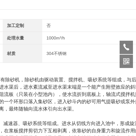
加工定制
否
处理水量
1000m³/h
材质
304不锈钢
有除砂机，除砂机由驱动装置、搅拌机、吸砂系统等组成，与
进水渠后，进水紊流减至进水渠末端是一个能产生附壁效应的斜
阻流板（只装在小型池内），使水流折到底板上，轴流式搅拌机
的一个环形口落入集砂区，进入砂斗内的砂可用气提吸砂或泵外
离，最终随轴向流水体引向出水渠。
机、减速器、吸砂系统等组成。进水从切线方向进入池中，形成旋
，在浆板搅拌剪切力下互相剥离，依靠砂的自身重力和旋流作用