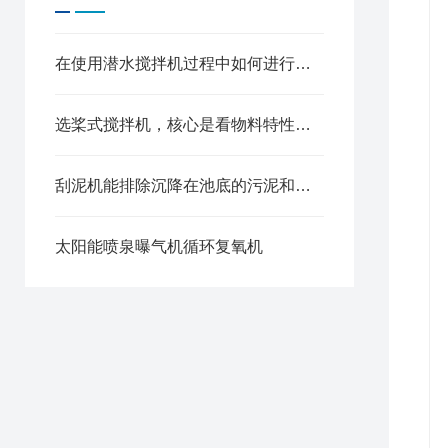
在使用潜水搅拌机过程中如何进行自我检修
选桨式搅拌机，核心是看物料特性、处理量和工艺需求
刮泥机能排除沉降在池底的污泥和撇除池面的浮渣
太阳能喷泉曝气机循环复氧机