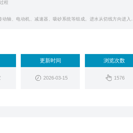
过程
、传动轴、电动机、减速器、吸砂系统等组成。进水从切线方向进入
态，水流夹带大量粘附有机物的砂，在浆板搅拌剪切力下互相剥离，
有机物随轴向水流向上溢走。砂斗积聚的砂经空气提升泵或砂泵提升
更新时间
浏览次数
家
2026-03-15
1576