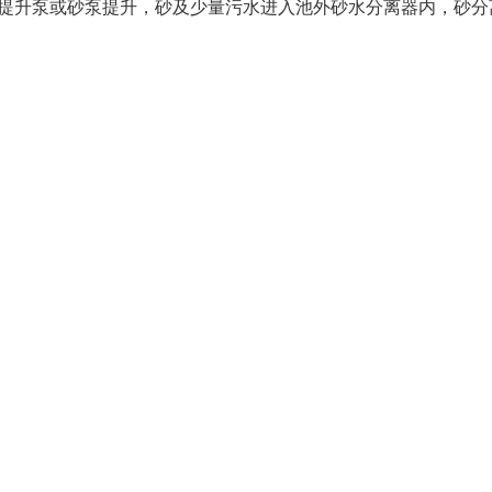
提升泵或砂泵提升，砂及少量污水进入池外砂水分离器内，砂分