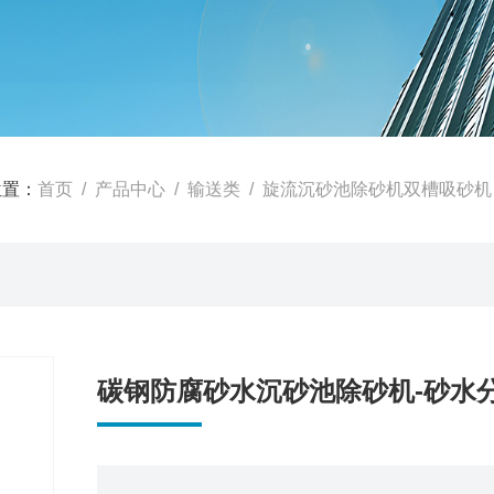
位置：
首页
/
产品中心
/
输送类
/
旋流沉砂池除砂机双槽吸砂机
碳钢防腐砂水沉砂池除砂机-砂水