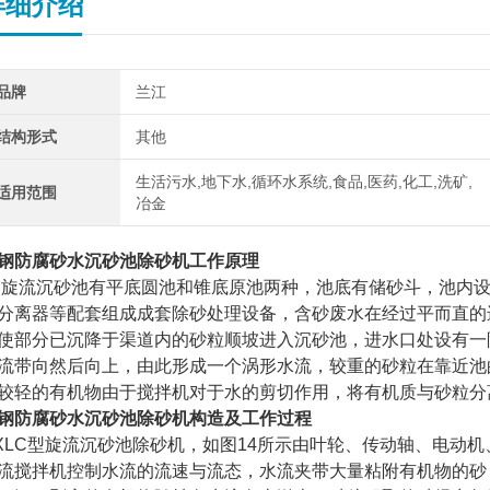
详细介绍
品牌
兰江
结构形式
其他
生活污水,地下水,循环水系统,食品,医药,化工,洗矿,
适用范围
冶金
钢防腐砂水沉砂池除砂机
工作原理
流沉砂池有平底圆池和锥底原池两种，池底有储砂斗，池内设
分离器等配套组成成套除砂处理设备，含砂废水在经过平而直的
使部分已沉降于渠道内的砂粒顺坡进入沉砂池，进水口处设有一
流带向然后向上，由此形成一个涡形水流，较重的砂粒在靠近池
较轻的有机物由于搅拌机对于水的剪切作用，将有机质与砂粒分
钢防腐砂水沉砂池除砂机
构造及工作过程
LC型旋流沉砂池除砂机，如图14所示由叶轮、传动轴、电动
流搅拌机控制水流的流速与流态，水流夹带大量粘附有机物的砂