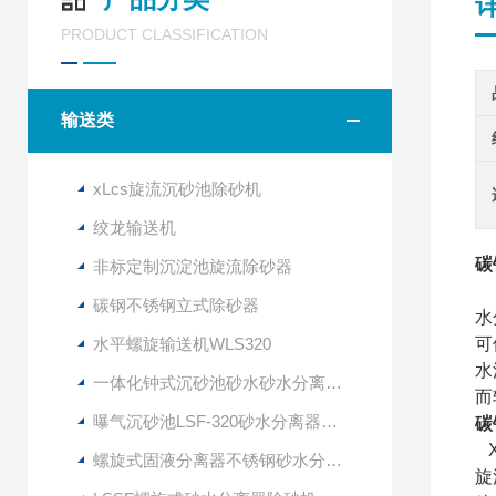
PRODUCT CLASSIFICATION
输送类
xLcs旋流沉砂池除砂机
绞龙输送机
碳
非标定制沉淀池旋流除砂器
旋
碳钢不锈钢立式除砂器
水
水平螺旋输送机WLS320
可
水
一体化钟式沉砂池砂水砂水分离器LSSF-260
而
曝气沉砂池LSF-320砂水分离器技术说明
碳
X
螺旋式固液分离器不锈钢砂水分离设备
旋