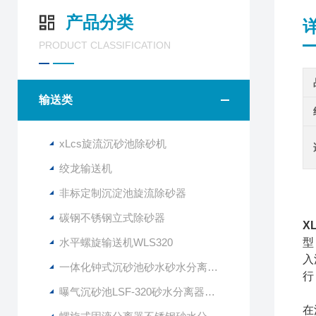
产品分类
PRODUCT CLASSIFICATION
输送类
xLcs旋流沉砂池除砂机
绞龙输送机
非标定制沉淀池旋流除砂器
碳钢不锈钢立式除砂器
X
水平螺旋输送机WLS320
型
入
一体化钟式沉砂池砂水砂水分离器LSSF-260
行
曝气沉砂池LSF-320砂水分离器技术说明
在