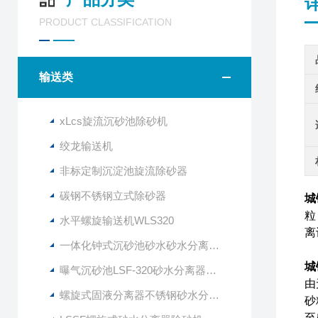
PRODUCT CLASSIFICATION
输送类
xLcs旋流沉砂池除砂机
绞龙输送机
非标定制沉淀池旋流除砂器
碳钢不锈钢立式除砂器
城
粒
水平螺旋输送机WLS320
离
一体化钟式沉砂池砂水砂水分离器LSSF-260
城
曝气沉砂池LSF-320砂水分离器技术说明
由
螺旋式固液分离器不锈钢砂水分离设备
砂
至