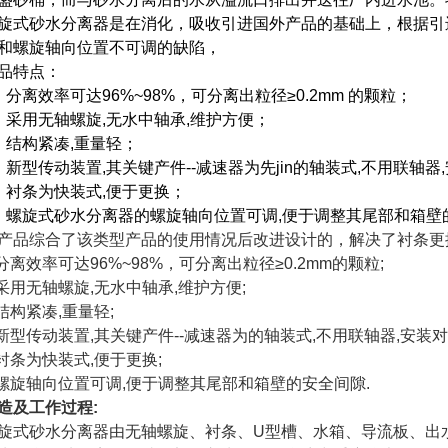
旋式砂水分离器是在消化，吸收引进国外产品的基础上，根据引
和螺旋轴向位置不可调的缺陷，
品特点：
、分离效率可达96%~98%，可分离出粒径≥0.2mm 的颗粒；
、采用无轴螺旋,无水中轴承,维护方便；
、结构紧凑,重量轻；
、新型传动装置,其关键产件--减速器为先jin的轴装式,不用联轴器
、衬条为快装式,便于更换；
、螺旋式砂水分离器的螺旋轴向位置可调,便于调整其尾部和箱壁
产品综合了该类型产品的使用情况后改进设计的，解决了衬条更
 分离效率可达96%~98%，可分离出粒径≥0.2mm的颗粒;
 采用无轴螺旋,无水中轴承,维护方便;
 结构紧凑,重量轻;
 新型传动装置,其关键产件--减速器为的轴装式,不用联轴器,安装对
 衬条为快装式,便于更换;
 螺旋轴向位置可调,便于调整其尾部和箱壁的安全间隙.
造及工作过程:
旋式砂水分离器由无轴螺旋、衬条、U型槽、水箱、导流板、出