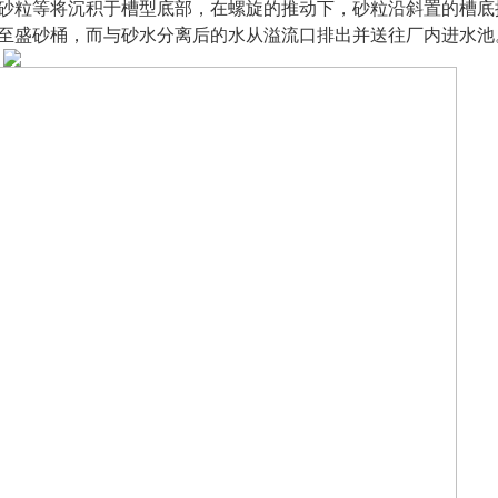
砂粒等将沉积于槽型底部，在螺旋的推动下，砂粒沿斜置的槽底
至盛砂桶，而与砂水分离后的水从溢流口排出并送往厂内进水池