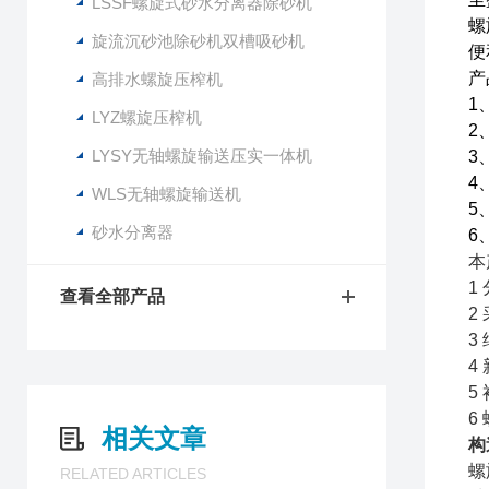
LSSF螺旋式砂水分离器除砂机
螺
旋流沉砂池除砂机双槽吸砂机
便
产
高排水螺旋压榨机
1
LYZ螺旋压榨机
2
LYSY无轴螺旋输送压实一体机
3
4
WLS无轴螺旋输送机
5
砂水分离器
6
本
1
查看全部产品
2
3
4
5
6
相关文章
构
螺
RELATED ARTICLES