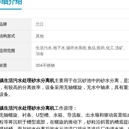
详细介绍
品牌
兰江
结构形式
其他
生活污水,地下水,循环水系统,食品,医药,化工,洗矿,
适用范围
冶金
材质
304不锈钢
镇生活污水处理砂水分离机
主要用于在沉砂池中的砂水分离，是污
，有较高的分离效率，设备采用无轴螺旋，无水中轴承，具有重
设备。
镇生活污水处理砂水分离机
工作原理：
无轴螺旋、衬条、U型槽、水箱、导流板、出水堰和驱动装置组
粒等将沉积于槽型底部，在螺旋的推动下，砂粒沿斜置的槽底提
盛砂桶，而与砂水分离后的水从溢流口排出并送往厂内进水池。